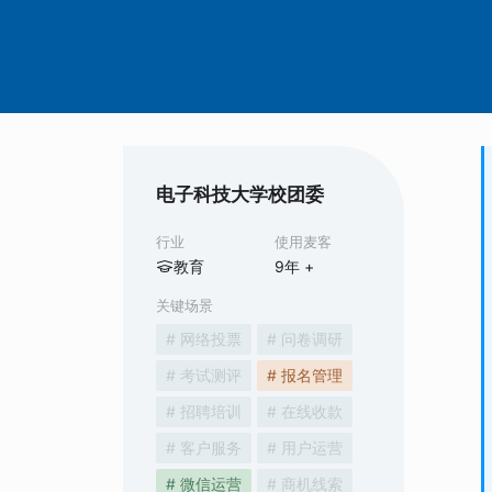
电子科技大学校团委
行业
使用麦客
教育
9
年 +
关键场景
# 网络投票
# 问卷调研
# 考试测评
# 报名管理
# 招聘培训
# 在线收款
# 客户服务
# 用户运营
# 微信运营
# 商机线索